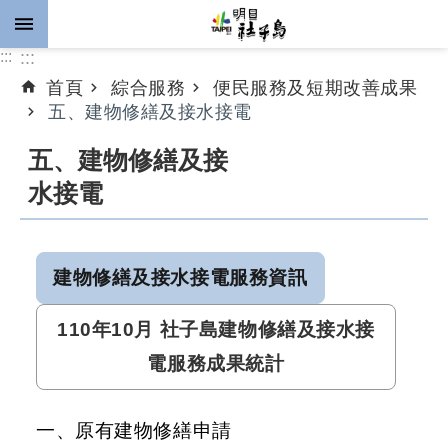
跳到主要內容區塊
:::
:::
首頁
綜合服務
便民服務及短期改善成果
進
五、建物修繕及接水接電
階
搜
五、建物修繕及接
尋
水接電
公
建物修繕及接水接電服務資訊
告
資
110年10月 社子島建物修繕及接水接
訊
電服務成果統計
計
畫
推
一、原有建物修繕申請
動