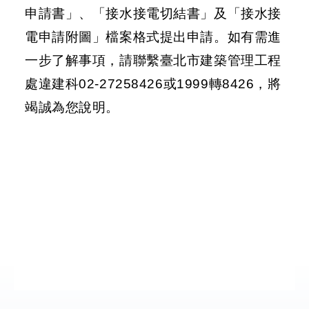
申請書」、「接水接電切結書」及「接水接
段
徵
電申請附圖」檔案格式提出申請。如有需進
收
一步了解事項，請聯繫臺北市建築管理工程
計
畫
處違建科02-27258426或1999轉8426，將
竭誠為您說明。
社
會
溝
通
綜
合
服
務
友
站
連