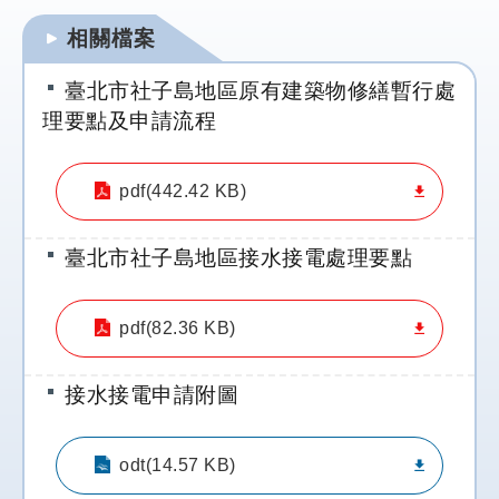
結
相關檔案
工
臺北市社子島地區原有建築物修繕暫行處
程
理要點及申請流程
規
劃
專
pdf(442.42 KB)
區
臺北市社子島地區接水接電處理要點
明
日
社
pdf(82.36 KB)
子
島
FB
接水接電申請附圖
陳
情
odt(14.57 KB)
系