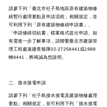
請參下列「臺北市社子島地區原有建築物修
防
繕暫行處理要點及申請流程」相關規定，並
洪
計
可利用下列「原有建築物修繕申請書」、
畫
「申請修繕切結書」檔案格式提出申請。如
都
有需進一步了解事項，請聯繫臺北市建築管
市
理工程處違建查報隊02-27258441或1999
計
畫
轉8441，將竭誠為您說明。
環
境
影
二、接水接電申請
響
評
估
請參下列「社子島接水接電及建築物修處理
要點」相關規定，並可利用下列「接水接電
區