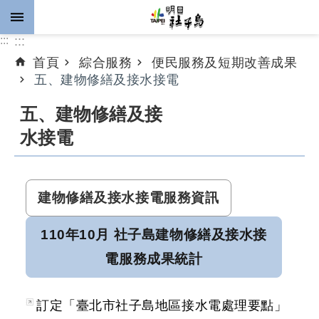
跳到主要內容區塊
:::
:::
首頁
綜合服務
便民服務及短期改善成果
進
五、建物修繕及接水接電
階
搜
五、建物修繕及接
尋
水接電
公
建物修繕及接水接電服務資訊
告
資
110年10月 社子島建物修繕及接水接
訊
電服務成果統計
計
畫
推
訂定「臺北市社子島地區接水電處理要點」
動