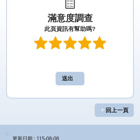
防
滿意度調查
洪
此頁資訊有幫助嗎?
計
畫
都
市
計
畫
環
境
影
響
回上一頁
評
估
:::
區
更新日期
115-08-08