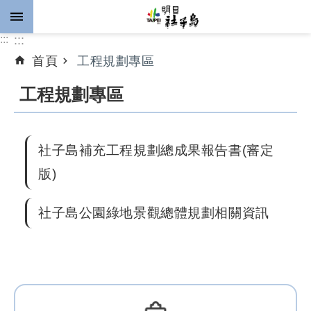
跳到主要內容區塊
:::
:::
首頁
工程規劃專區
進
階
工程規劃專區
搜
尋
社子島補充工程規劃總成果報告書(審定
版)
公
告
社子島公園綠地景觀總體規劃相關資訊
資
訊
計
畫
推
動