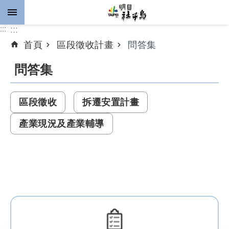
跳到主要內容區塊
:::
:::
首頁
區段徵收計畫
問答集
進
階
問答集
搜
尋
區段徵收
拆遷安置計畫
產業現況及產業輔導
公
告
資
訊
計
畫
推
動