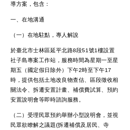
導方案，包含：
結
工
一、在地溝通
程
規
（一）在地駐點，專人解說
劃
專
於臺北市士林區延平北路8段51號1樓設置
區
社子島專案工作站，服務時間為星期一至星
明
期五（國定假日除外）下午2時至下午17
日
時，提供包括土地改良物查估、區段徵收相
社
子
關法令、拆遷安置計畫、補償費試算、預約
島
FB
安置說明會等即時諮詢服務。
陳
（二）受理民眾預約舉辦小型說明會，並視
情
系
民眾欲瞭解之議題(拆遷補償及居民、寺