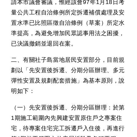
請本市議會審議，惟經該會97年1月18日考
量公共工程自治條例所定拆遷補償處理及安
防
洪
置水準已比照區徵自治條例（草案）所定水
計
準提高，為避免增加民眾認事用法之困擾，
畫
已決議撤銷並退回在案。
都
市
二、有關社子島當地居民安置部分，目前規
計
劃以「先安置後拆遷、分期分區辦理、多元
畫
彈性安置及規劃配套措施」為基本原則，說
環
明如下：
境
影
（一）先安置後拆遷、分期分區辦理：於第
響
評
1期施工範圍內先興建安置原住戶之專案住
估
宅，待專案住宅完工拆遷戶入住後，再進行
區