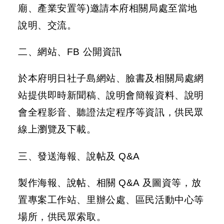
統
廟、產業安置等)邀請本府相關局處至當地
說明、交流。
雙
語
詞
二、網站、FB 公開資訊
彙
於本府明日社子島網站、臉書及相關局處網
網
站
站提供即時新聞稿、說明會簡報資料、說明
導
會全程影音、聽證法定程序等資訊，供民眾
覽
線上瀏覽及下載。
首
頁
三、發送海報、說帖及 Q&A
製作海報、說帖、相關 Q&A 及圖資等，放
置專案工作站、里辦公處、區民活動中心等
場所，供民眾索取。