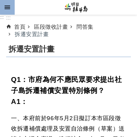
跳到主要內容區塊
:::
:::
首頁
區段徵收計畫
問答集
進
拆遷安置計畫
階
搜
拆遷安置計畫
尋
Q1：市府為何不應民眾要求提出社
公
告
子島拆遷補償安置特別條例？
資
A1：
訊
計
一、本府前於96年5月2日擬訂本市區段徵
畫
收拆遷補償處理及安置自治條例（草案）送
推
動