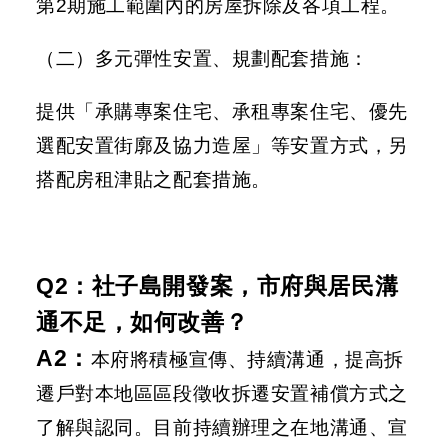
第2期施工範圍內的房屋拆除及各項工程。
段
徵
（二）多元彈性安置、規劃配套措施：
收
計
提供「承購專案住宅、承租專案住宅、優先
畫
選配安置街廓及協力造屋」等安置方式，另
社
搭配房租津貼之配套措施。
會
溝
通
綜
Q2：社子島開發案，市府與居民溝
合
通不足，如何改善？
服
務
A2：
本府將積極宣傳、持續溝通，提高拆
遷戶對本地區區段徵收拆遷安置補償方式之
友
站
了解與認同。目前持續辦理之在地溝通、宣
連