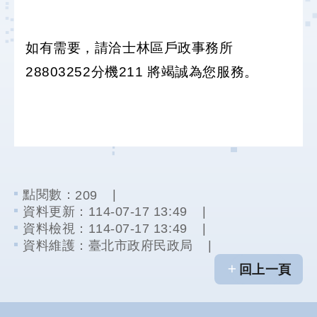
結
工
如有需要，請洽士林區戶政事務所
程
28803252分機211 將竭誠為您服務。
規
劃
專
區
明
日
社
點閱數：
209
子
資料更新：
114-07-17 13:49
島
資料檢視：
114-07-17 13:49
FB
資料維護：
臺北市政府民政局
回上一頁
陳
情
系