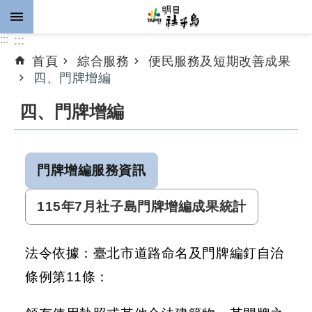
跳到主要內容區塊
:::
:::
首頁
綜合服務
便民服務及短期改善成果
進
四、門牌增編
階
搜
四、門牌增編
尋
門牌增編服務資訊
公
告
115年7月社子島門牌增編成果統計
資
訊
法令依據：臺北市道路命名及門牌編釘自治
計
條例第11條：
畫
推
動