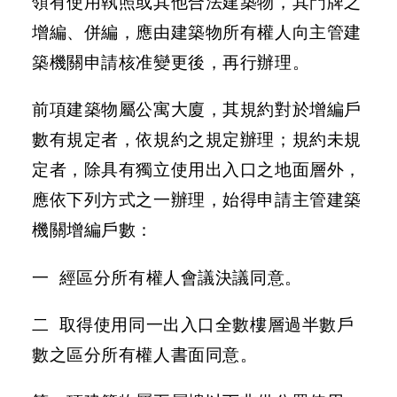
領有使用執照或其他合法建築物，其門牌之
增編、併編，應由建築物所有權人向主管建
防
築機關申請核准變更後，再行辦理。
洪
計
畫
前項建築物屬公寓大廈，其規約對於增編戶
數有規定者，依規約之規定辦理；規約未規
都
市
定者，除具有獨立使用出入口之地面層外，
計
應依下列方式之一辦理，始得申請主管建築
畫
機關增編戶數：
環
境
一 經區分所有權人會議決議同意。
影
響
二 取得使用同一出入口全數樓層過半數戶
評
估
數之區分所有權人書面同意。
區