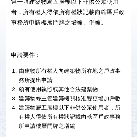
第一項建築物屬五層樓以下非供公眾使用
段
者，所有權人得依所有權狀記載向轄區戶政
徵
收
事務所申請樓層門牌之增編、併編。
計
畫
社
申請要件：
會
溝
通
由建物所有權人向建築物所在地之戶政事
務所提出申請
綜
領有使用執照或其他合法建築物
合
建築物經主管建築機關核准變更增加戶數
服
務
建築物屬五層樓以下非供公眾使用者，所
有權人得依所有權狀記載向轄區戶政事務
友
所申請樓層門牌之增編
站
連