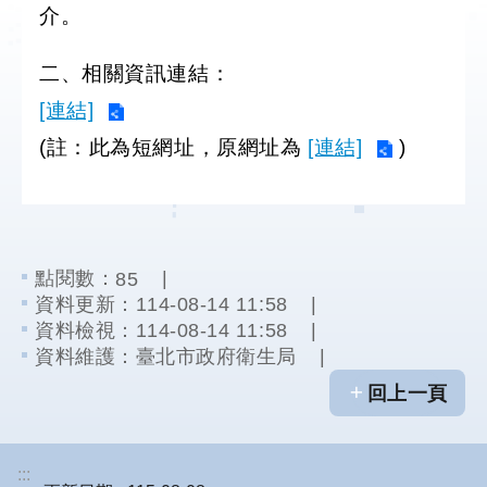
介。
防
二、相關資訊連結：
洪
計
[連結]
畫
(註：此為短網址，原網址為
[連結]
)
都
市
計
畫
點閱數：
85
資料更新：
114-08-14 11:58
環
資料檢視：
114-08-14 11:58
境
影
資料維護：
臺北市政府衛生局
響
回上一頁
評
估
:::
區