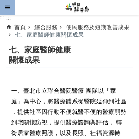
跳到主要內容區塊
:::
:::
首頁
綜合服務
便民服務及短期改善成果
進
七、家庭醫師健康關懷成果
階
搜
七、家庭醫師健康
尋
關懷成果
公
告
一、臺北市立聯合醫院醫療 團隊以「家
資
庭」為中心，將醫療體系從醫院延伸到社區
訊
，提供社區因行動不便就醫不便的醫療弱勢
計
到宅關懷訪視，提供醫療諮詢與評估， 轉
畫
推
銜居家醫療照護，以及長照、社福資源轉
動