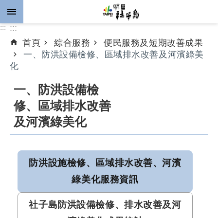
跳到主要內容區塊
:::
:::
首頁
綜合服務
便民服務及短期改善成果
進
一、防洪設備檢修、區域排水改善及河濱綠美
階
化
搜
尋
一、防洪設備檢
修、區域排水改善
及河濱綠美化
公
告
資
訊
防洪設施檢修、區域排水改善、河濱
綠美化服務資訊
計
畫
社子島防洪設備檢修、排水改善及河
推
動