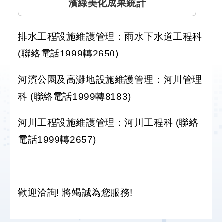
濱綠美化成果統計
防
洪
排水工程設施維護管理：雨水下水道工程科
計
(聯絡電話1999轉2650)
畫
河濱公園及高灘地設施維護管理：河川管理
都
市
科 (聯絡電話1999轉8183)
計
畫
河川工程設施維護管理：河川工程科 (聯絡
電話1999轉2657)
環
境
影
響
評
歡迎洽詢! 將竭誠為您服務!
估
區