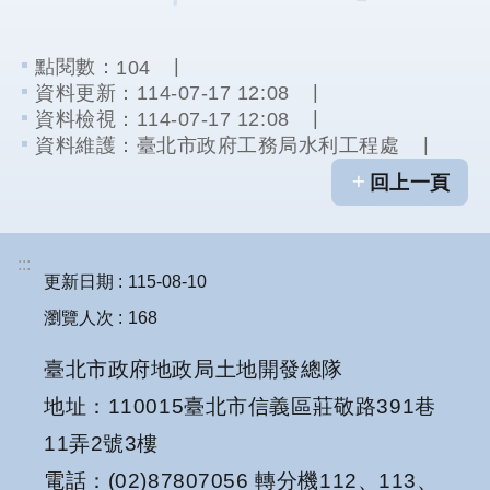
段
徵
點閱數：
104
收
資料更新：
114-07-17 12:08
計
資料檢視：
114-07-17 12:08
畫
資料維護：
臺北市政府工務局水利工程處
社
回上一頁
會
溝
通
:::
更新日期
115-08-10
綜
瀏覽人次
168
合
服
臺北市政府地政局土地開發總隊
務
地址：110015臺北市信義區莊敬路391巷
友
11弄2號3樓
站
電話：(02)87807056 轉分機112、113、
連