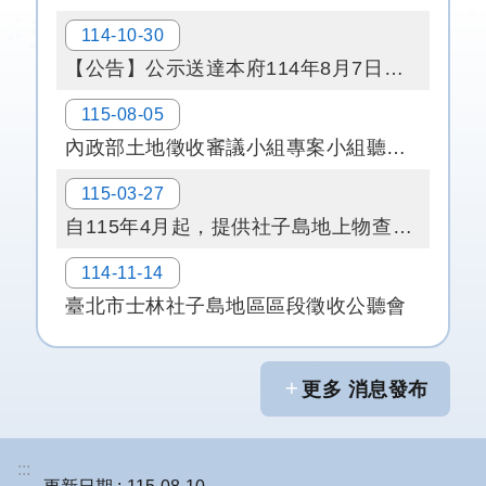
114-10-30
防
【公告】公示送達本府114年8月7日府地發字第11470168881至11470168889號、第1147016888A至1147016888I號、第11470169451至11470169459號及第1147016945A至1147016945I號開會通知單及114年10月9日府地發字第1147018902號函送會議紀錄予李任遠等82人
洪
計
115-08-05
畫
內政部土地徵收審議小組專案小組聽取臺北市政府簡報「臺北市士林社子島地區區段徵收計畫」第1次會議
都
115-03-27
市
自115年4月起，提供社子島地上物查估成果查詢及補行查估的服務囉！
計
畫
114-11-14
臺北市士林社子島地區區段徵收公聽會
環
境
影
響
更多 消息發布
評
估
:::
區