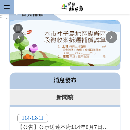
跳到主要內容區塊
首頁輪播
:::
:::
進
階
搜
尋
更多 首頁輪播
公
消息發布
告
資
訊
新聞稿
計
畫
114-12-11
推
【公告】公示送達本府114年8月7日府地發字第11470168881至11470168889號、第1147016888A至1147016888I號、第11470169451至11470169459號及第1147016945A至1147016945I號開會通知單及114年10月9日府地發字第1147018902號函送會議紀錄予吳坤烈等569人
動