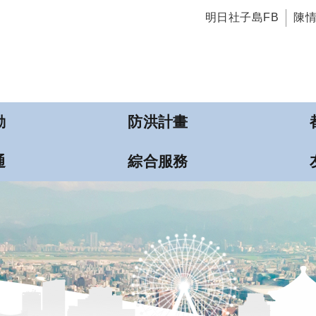
明日社子島FB
陳
動
防洪計畫
通
綜合服務