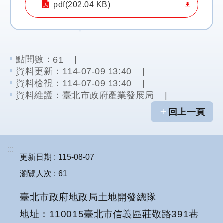
pdf(202.04 KB)
防
洪
計
畫
點閱數：
61
資料更新：
114-07-09 13:40
都
資料檢視：
114-07-09 13:40
市
資料維護：
臺北市政府產業發展局
計
回上一頁
畫
環
:::
境
更新日期
115-08-07
影
瀏覽人次
61
響
評
臺北市政府地政局土地開發總隊
估
地址：110015臺北市信義區莊敬路391巷
區