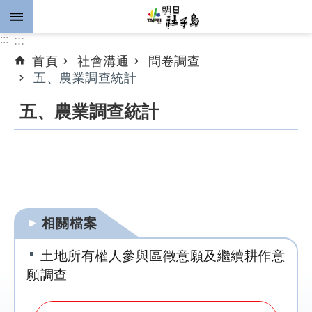
跳到主要內容區塊
:::
:::
首頁
社會溝通
問卷調查
進
五、農業調查統計
階
搜
五、農業調查統計
尋
公
告
資
相關檔案
訊
土地所有權人參與區徵意願及繼續耕作意
計
願調查
畫
推
動