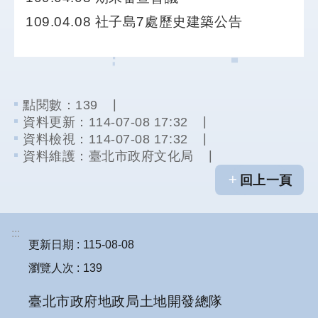
統
109.04.08 社子島7處歷史建築公告
雙
語
詞
彙
點閱數：
139
網
資料更新：114-07-08 17:32
站
資料檢視：114-07-08 17:32
導
資料維護：臺北市政府文化局
覽
回上一頁
首
頁
:::
更新日期
115-08-08
瀏覽人次
139
臺北市政府地政局土地開發總隊