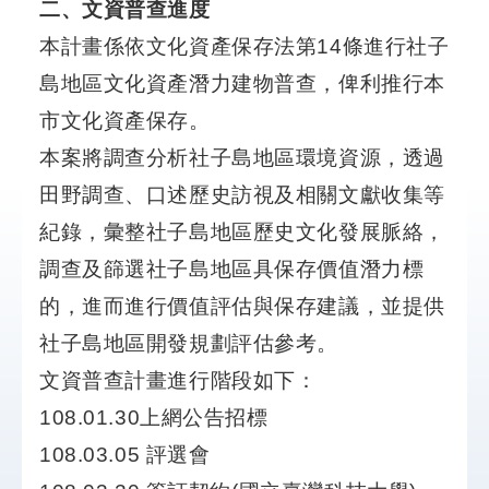
二、文資普查進度
段
本計畫係依文化資產保存法第14條進行社子
徵
收
島地區文化資產潛力建物普查，俾利推行本
計
市文化資產保存。
畫
本案將調查分析社子島地區環境資源，透過
社
田野調查、口述歷史訪視及相關文獻收集等
會
溝
紀錄，彙整社子島地區歷史文化發展脈絡，
通
調查及篩選社子島地區具保存價值潛力標
綜
的，進而進行價值評估與保存建議，並提供
合
社子島地區開發規劃評估參考。
服
務
文資普查計畫進行階段如下：
108.01.30上網公告招標
友
108.03.05 評選會
站
連