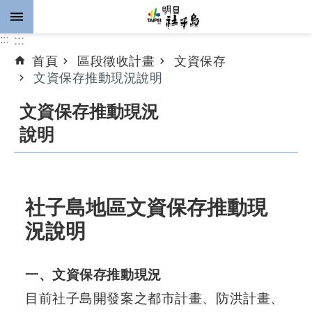
跳到主要內容區塊
:::
:::
首頁
區段徵收計畫
文資保存
進
文資保存推動現況說明
階
搜
文資保存推動現況
尋
說明
公
告
社子島地區文資保存推動現
資
況說明
訊
計
一、文資保存推動現況
畫
推
目前社子島開發案之都市計畫、防洪計畫、
動