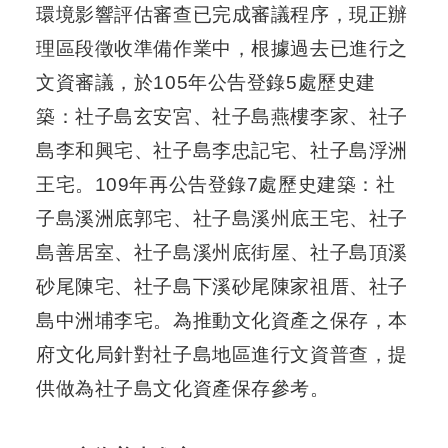
環境影響評估審查已完成審議程序，現正辦
理區段徵收準備作業中，根據過去已進行之
防
洪
文資審議，於105年公告登錄5處歷史建
計
築：社子島玄安宮、社子島燕樓李家、社子
畫
島李和興宅、社子島李忠記宅、社子島浮洲
都
王宅。109年再公告登錄7處歷史建築：社
市
計
子島溪洲底郭宅、社子島溪州底王宅、社子
畫
島善居室、社子島溪州底街屋、社子島頂溪
環
砂尾陳宅、社子島下溪砂尾陳家祖厝、社子
境
島中洲埔李宅。為推動文化資產之保存，本
影
響
府文化局針對社子島地區進行文資普查，提
評
供做為社子島文化資產保存參考。
估
區