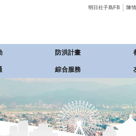
明日社子島FB
陳
動
防洪計畫
通
綜合服務