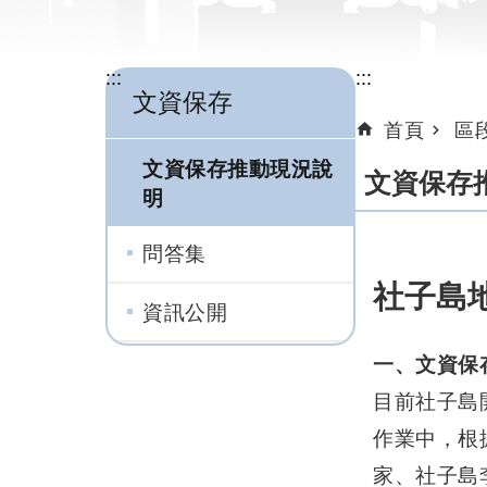
:::
:::
文資保存
首頁
區
文資保存推動現況說
文資保存
明
問答集
社子島
資訊公開
一、文資保
目前社子島
作業中，根
家、社子島