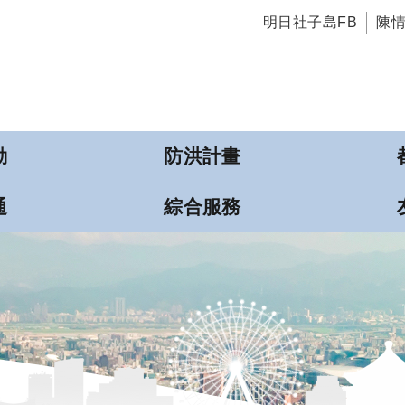
明日社子島FB
陳
動
防洪計畫
通
綜合服務