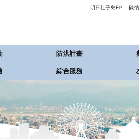
明日社子島FB
陳
動
防洪計畫
通
綜合服務