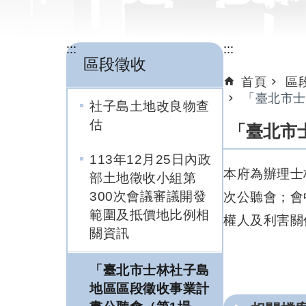
:::
:::
區段徵收
首頁
區
「臺北市士
社子島土地改良物查
估
「臺北市
113年12月25日內政
本府為辦理士
部土地徵收小組第
300次會議審議開發
次公聽會；會
範圍及抵價地比例相
權人及利害關
關資訊
「臺北市士林社子島
地區區段徵收事業計