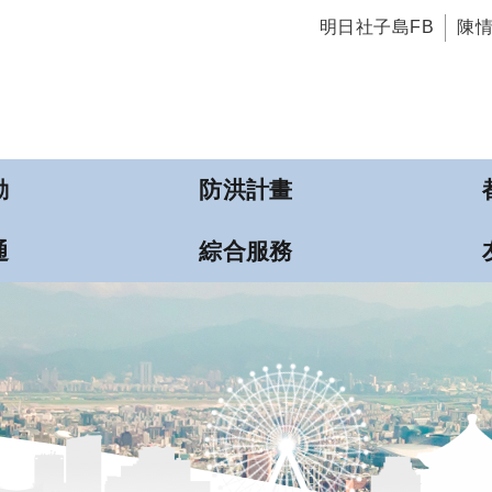
明日社子島FB
陳
動
防洪計畫
通
綜合服務