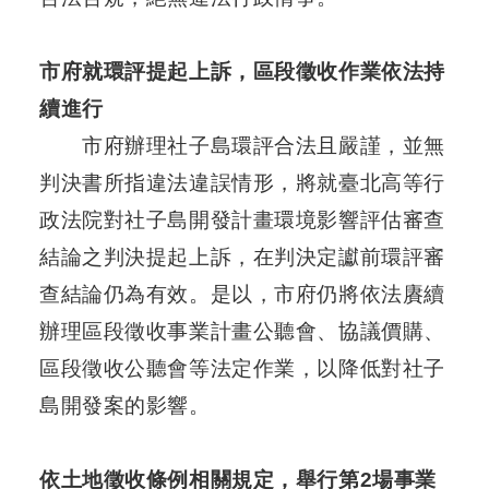
段
徵
市府就環評提起上訴，區段徵收作業依法持
收
計
續進行
畫
市府辦理社子島環評合法且嚴謹，並無
社
判決書所指違法違誤情形，將就臺北高等行
會
政法院對社子島開發計畫環境影響評估審查
溝
通
結論之判決提起上訴，在判決定讞前環評審
查結論仍為有效。是以，市府仍將依法賡續
綜
合
辦理區段徵收事業計畫公聽會、協議價購、
服
區段徵收公聽會等法定作業，以降低對社子
務
島開發案的影響。
友
站
依土地徵收條例相關規定，舉行第2場事業
連