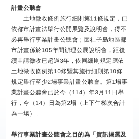
結
計畫公聽會
土地徵收條例施行細則第11條規定，已
工
程
依都市計畫法舉行公開展覽及說明會，得不
規
必再舉行事業計畫公聽會；因社子島地區都
劃
專
市計畫係於105年間辦理公展說明會，距後
區
續申請徵收已超過3年，依同細則規定應依
土地徵收條例第10條暨其施行細則第10條
明
日
規定舉行至少2場事業計畫公聽會。第1場事
社
子
業計畫公聽會已於今（114）年3月11日舉
島
行，今（14）日為第2場（上下午梯次合計
FB
為一場）。
陳
情
系
舉行事業計畫公聽會之目的為「資訊揭露及