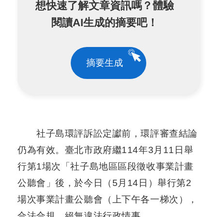
想快速了解文章資訊嗎？體驗
閱讀AI生成的摘要吧！
防
洪
計
畫
摘要生成
都
市
計
畫
社子島環評訴訟定讞前，環評審查結論
環
境
仍為有效。臺北市政府繼114年3月11日舉
影
行第1場次「社子島地區區段徵收事業計畫
響
評
公聽會」後，於今日（5月14日）舉行第2
估
場次事業計畫公聽會（上下午各一梯次），
合法合規，絕無違法行政情事。
區