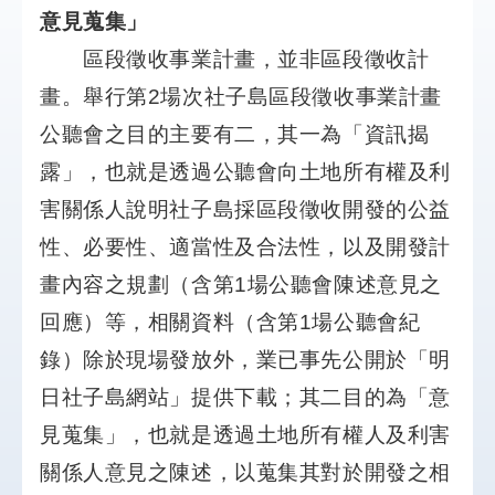
統
意見蒐集」
區段徵收事業計畫，並非區段徵收計
雙
語
畫。舉行第2場次社子島區段徵收事業計畫
詞
彙
公聽會之目的主要有二，其一為「資訊揭
露」，也就是透過公聽會向土地所有權及利
網
害關係人說明社子島採區段徵收開發的公益
站
導
性、必要性、適當性及合法性，以及開發計
覽
畫內容之規劃（含第1場公聽會陳述意見之
首
回應）等，相關資料（含第1場公聽會紀
頁
錄）除於現場發放外，業已事先公開於「明
日社子島網站」提供下載；其二目的為「意
見蒐集」，也就是透過土地所有權人及利害
關係人意見之陳述，以蒐集其對於開發之相