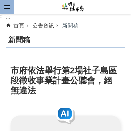
跳到主要內容區塊
:::
:::
首頁
公告資訊
新聞稿
進
階
新聞稿
搜
尋
市府依法舉行第2場社子島區
公
段徵收事業計畫公聽會，絕
告
無違法
資
訊
計
畫
推
動