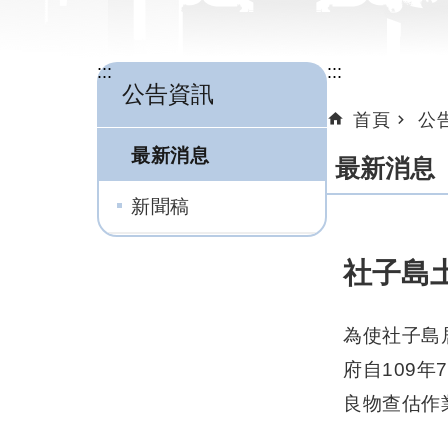
:::
:::
公告資訊
首頁
公
最新消息
最新消息
新聞稿
社子島
為使社子島
府自109
良物查估作