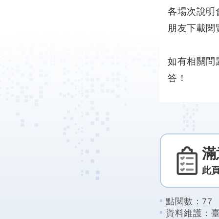
各場次說明
朋友下載閱
如有相關問題
答！
滿
此
點閱數：
77
資料維護：