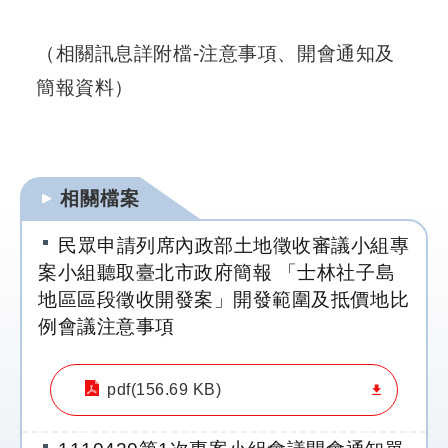
段
徵
（相關訊息詳附檔-注意事項、開會通知及
收
簡報資料）
計
畫
社
會
相關檔案
溝
通
民眾申請列席內政部土地徵收審議小組專
案小組聽取臺北市政府簡報 「士林社子島
綜
地區區段徵收開發案」開發範圍及抵價地比
合
服
例會議注意事項
務
pdf(156.69 KB)
友
站
連