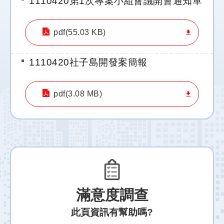
1110420第1次專案小組會議開會通知單
結
工
pdf(55.03 KB)
程
規
1110420社子島開發案簡報
劃
專
區
pdf(3.08 MB)
明
日
社
子
島
FB
滿意度調查
陳
情
此頁資訊有幫助嗎?
系