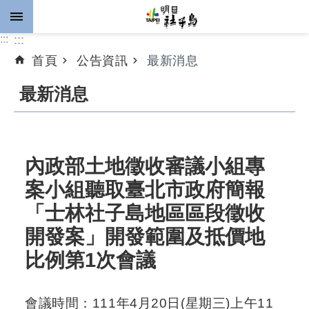
跳到主要內容區塊
:::
:::
首頁
公告資訊
最新消息
進
階
最新消息
搜
尋
內政部土地徵收審議小組專
公
案小組聽取臺北市政府簡報
告
「士林社子島地區區段徵收
資
訊
開發案」開發範圍及抵價地
比例第1次會議
計
畫
推
會議時間：111年4月20日(星期三)上午11
動