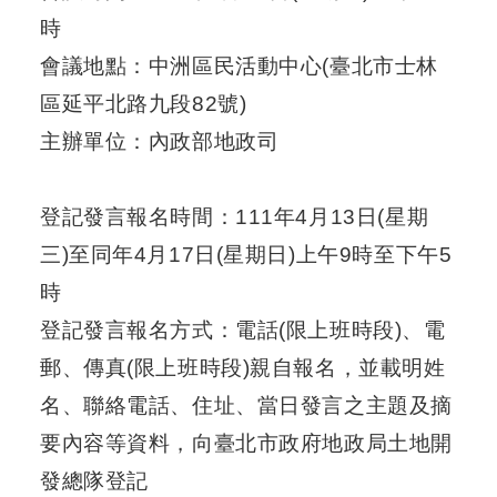
時
防
會議地點：中洲區民活動中心(臺北市士林
洪
區延平北路九段82號)
計
畫
主辦單位：內政部地政司
都
市
登記發言報名時間：111年4月13日(星期
計
三)至同年4月17日(星期日)上午9時至下午5
畫
時
環
登記發言報名方式：電話(限上班時段)、電
境
影
郵、傳真(限上班時段)親自報名，並載明姓
響
名、聯絡電話、住址、當日發言之主題及摘
評
估
要內容等資料，向臺北市政府地政局土地開
發總隊登記
區