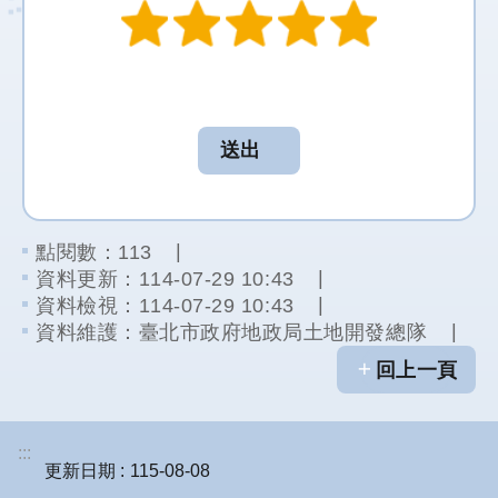
統
雙
語
詞
彙
網
站
導
點閱數：
113
覽
資料更新：114-07-29 10:43
資料檢視：114-07-29 10:43
首
資料維護：臺北市政府地政局土地開發總隊
頁
回上一頁
:::
更新日期
115-08-08