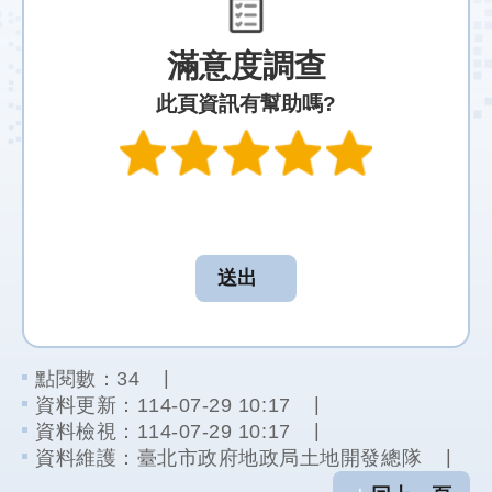
段
徵
滿意度調查
收
計
此頁資訊有幫助嗎?
畫
社
會
溝
通
綜
合
服
點閱數：
34
務
資料更新：114-07-29 10:17
資料檢視：114-07-29 10:17
友
資料維護：臺北市政府地政局土地開發總隊
站
連