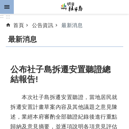
跳到主要內容區塊
:::
:::
首頁
公告資訊
最新消息
進
階
最新消息
搜
尋
公布社子島拆遷安置聽證總
公
結報告!
告
資
訊
本次社子島拆遷安置聽證，當地居民就
拆遷安置計畫草案內容及其他議題之意見陳
計
畫
述，業經本府審酌全部聽證紀錄後進行重點
推
歸納及意見摘要，並逐項說明各項意見評估
動