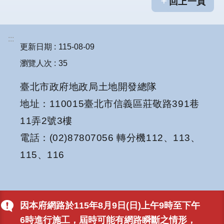
回上一頁
結
工
:::
程
更新日期
115-08-09
規
瀏覽人次
35
劃
專
臺北市政府地政局土地開發總隊
區
地址：110015臺北市信義區莊敬路391巷
明
11弄2號3樓
日
電話：(02)87807056 轉分機112、113、
社
子
115、116
島
FB
陳
情
因本府網路於115年8月9日(日)上午9時至下午
系
6時進行施工，屆時可能有網路瞬斷之情形，