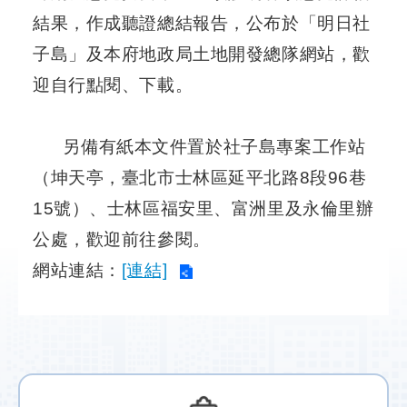
結果，作成聽證總結報告，公布於「明日社
防
子島」及本府地政局土地開發總隊網站，歡
洪
迎自行點閱、下載。
計
畫
另備有紙本文件置於社子島專案工作站
都
市
（坤天亭，臺北市士林區延平北路8段96巷
計
15號）、士林區福安里、富洲里及永倫里辦
畫
公處，歡迎前往參閱。
環
網站連結：
[連結]
境
影
響
評
估
區